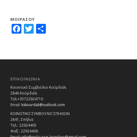
ΜΟΙΡΑΣΟΥ
Facebook
Twitter
Μοιραστείτε
ΕΠΙΚΟΙΝΩΝΙΑ
Κοινοτικό Συμβούλιο Κούρδαλι
2846 Κούρδαλι
Τηλ:+35722924710
Email:
kskourdali@outlook.com
ΚΟΙΝΟΤΙΚΟ ΣΥΜΒΟΥΛΙΟ ΣΠΗΛΙΩΝ
2841, Σπήλια
Τηλ : 22924405
Φαξ : 22924406
Email: info@spilia.org, ksspilion@gmail.com