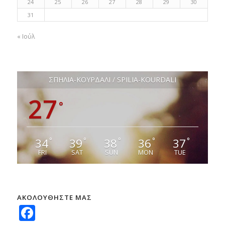
24
25
26
27
28
29
30
31
« Ιούλ
ΣΠΗΛΙΑ-ΚΟΥΡΔΑΛΙ / SPILIA-KOURDALI
27
°
34
39
38
36
37
°
°
°
°
°
FRI
SAT
SUN
MON
TUE
ΑΚΟΛΟΥΘΗΣΤΕ ΜΑΣ
Facebook