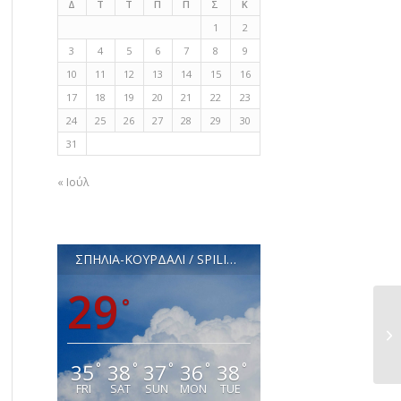
Δ
Τ
Τ
Π
Π
Σ
Κ
1
2
3
4
5
6
7
8
9
10
11
12
13
14
15
16
17
18
19
20
21
22
23
24
25
26
27
28
29
30
31
« Ιούλ
ΣΠΗΛΙΑ-ΚΟΥΡΔΑΛΙ / SPILIA-KOURDALI
29
°
35
38
37
36
38
°
°
°
°
°
FRI
SAT
SUN
MON
TUE