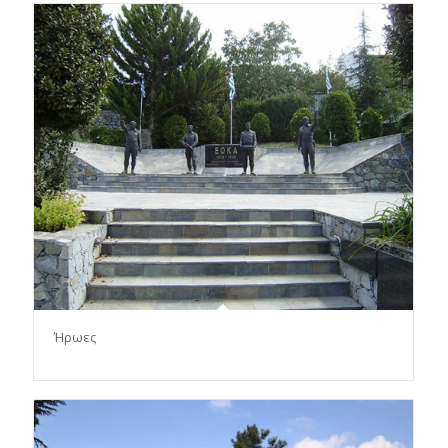
Ήρωες