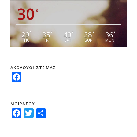
30
°
29
35
40
38
36
°
°
°
°
°
THU
FRI
SAT
SUN
MON
ΑΚΟΛΟΥΘΗΣΤΕ ΜΑΣ
Facebook
ΜΟΙΡΑΣΟΥ
Facebook
Twitter
Μοιραστείτε