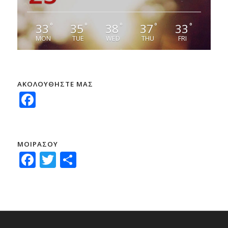
33
35
38
37
33
°
°
°
°
°
MON
TUE
WED
THU
FRI
ΑΚΟΛΟΥΘΗΣΤΕ ΜΑΣ
Facebook
ΜΟΙΡΑΣΟΥ
Facebook
Twitter
Μοιραστείτε