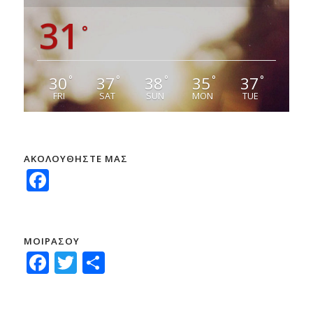
31
°
30
37
38
35
37
°
°
°
°
°
FRI
SAT
SUN
MON
TUE
ΑΚΟΛΟΥΘΗΣΤΕ ΜΑΣ
Facebook
ΜΟΙΡΑΣΟΥ
Facebook
Twitter
Μοιραστείτε