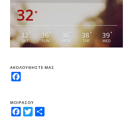
32
°
32
36
36
38
39
°
°
°
°
°
SAT
SUN
MON
TUE
WED
ΑΚΟΛΟΥΘΗΣΤΕ ΜΑΣ
Facebook
ΜΟΙΡΑΣΟΥ
Facebook
Twitter
Μοιραστείτε