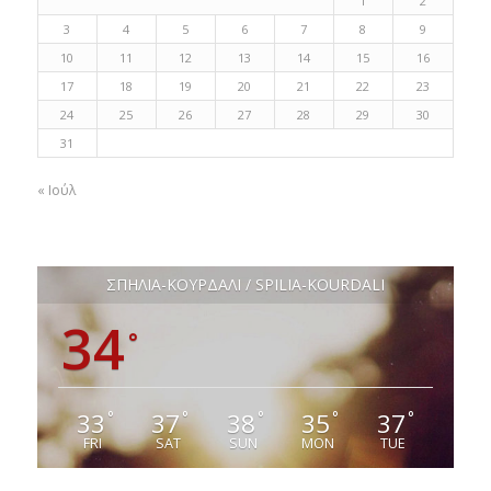
1
2
3
4
5
6
7
8
9
10
11
12
13
14
15
16
17
18
19
20
21
22
23
24
25
26
27
28
29
30
31
« Ιούλ
ΣΠΗΛΙΑ-ΚΟΥΡΔΑΛΙ / SPILIA-KOURDALI
34
°
33
37
38
35
37
°
°
°
°
°
FRI
SAT
SUN
MON
TUE