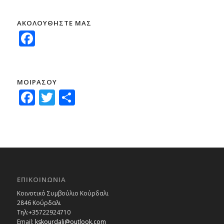
ΑΚΟΛΟΥΘΗΣΤΕ ΜΑΣ
Facebook
ΜΟΙΡΑΣΟΥ
Facebook
Twitter
Μοιραστείτε
ΕΠΙΚΟΙΝΩΝΙΑ
Κοινοτικό Συμβούλιο Κούρδαλι
2846 Κούρδαλι
Τηλ:+35722924710
Email:
kskourdali@outlook.com