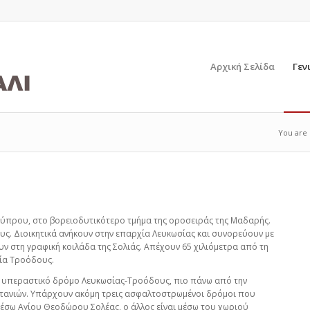
Αρχική Σελίδα
Γεν
You are 
 Κύπρου, στο βορειοδυτικότερο τμήμα της οροσειράς της Μαδαρής.
υς. Διοικητικά ανήκουν στην επαρχία Λευκωσίας και συνορεύουν με
ν στη γραφική κοιλάδα της Σολιάς. Απέχουν 65 χιλιόμετρα από τη
εία Τροόδους.
ον υπεραστικό δρόμο Λευκωσίας-Τροόδους, πιο πάνω από την
ατανιών. Υπάρχουν ακόμη τρεις ασφαλτοστρωμένοι δρόμοι που
μέσω Αγίου Θεοδώρου Σολέας, ο άλλος είναι μέσω του χωριού