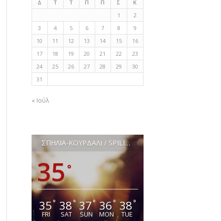
Δ
Τ
Τ
Π
Π
Σ
Κ
1
2
3
4
5
6
7
8
9
10
11
12
13
14
15
16
17
18
19
20
21
22
23
24
25
26
27
28
29
30
31
« Ιούλ
ΣΠΗΛΙΑ-ΚΟΥΡΔΑΛΙ / SPILIA-KOURDALI
35
°
35
38
37
36
38
°
°
°
°
°
FRI
SAT
SUN
MON
TUE