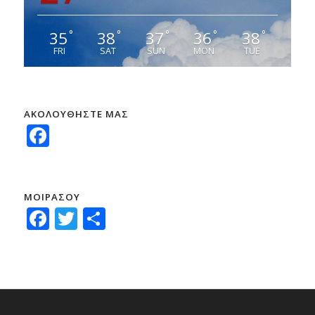
35
38
37
36
38
°
°
°
°
°
FRI
SAT
SUN
MON
TUE
ΑΚΟΛΟΥΘΗΣΤΕ ΜΑΣ
Facebook
ΜΟΙΡΑΣΟΥ
Facebook
Twitter
Μοιραστείτε