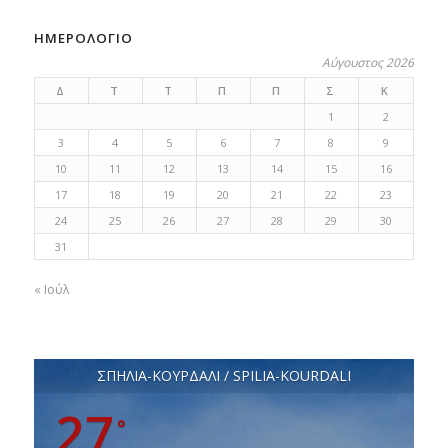
ΗΜΕΡΟΛΟΓΙΟ
Αύγουστος 2026
Δ
Τ
Τ
Π
Π
Σ
Κ
1
2
3
4
5
6
7
8
9
10
11
12
13
14
15
16
17
18
19
20
21
22
23
24
25
26
27
28
29
30
31
« Ιούλ
ΣΠΗΛΙΑ-ΚΟΥΡΔΑΛΙ / SPILIA-KOURDALI
27
°