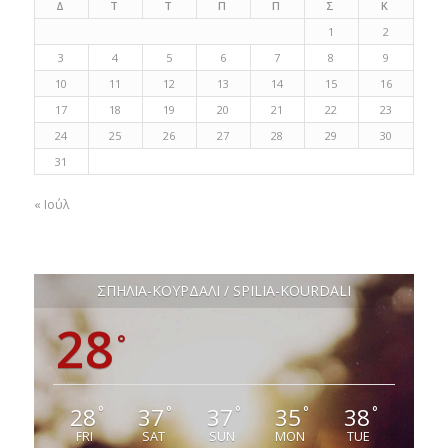
Δ
Τ
Τ
Π
Π
Σ
Κ
1
2
3
4
5
6
7
8
9
10
11
12
13
14
15
16
17
18
19
20
21
22
23
24
25
26
27
28
29
30
31
« Ιούλ
ΣΠΗΛΙΑ-ΚΟΥΡΔΑΛΙ / SPILIA-KOURDALI
28
°
28
37
37
35
38
°
°
°
°
°
FRI
SAT
SUN
MON
TUE