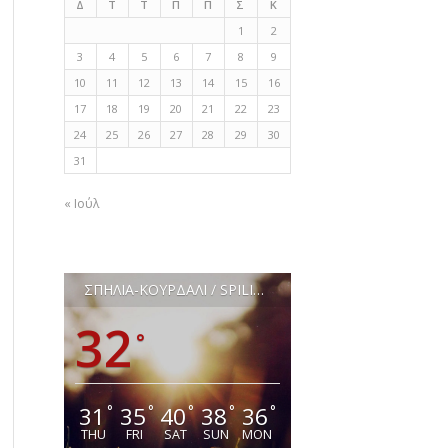
Δ
Τ
Τ
Π
Π
Σ
Κ
1
2
3
4
5
6
7
8
9
10
11
12
13
14
15
16
17
18
19
20
21
22
23
24
25
26
27
28
29
30
31
« Ιούλ
ΣΠΗΛΙΑ-ΚΟΥΡΔΑΛΙ / SPILIA-KOURDALI
32
°
31
35
40
38
36
°
°
°
°
°
THU
FRI
SAT
SUN
MON