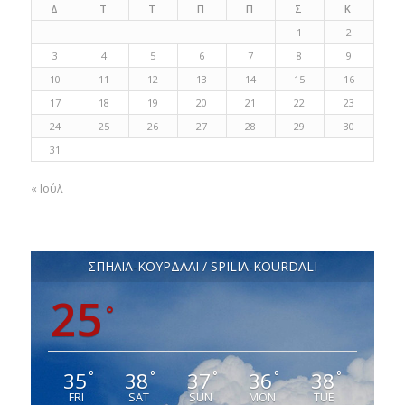
Δ
Τ
Τ
Π
Π
Σ
Κ
1
2
3
4
5
6
7
8
9
10
11
12
13
14
15
16
17
18
19
20
21
22
23
24
25
26
27
28
29
30
31
« Ιούλ
ΣΠΗΛΙΑ-ΚΟΥΡΔΑΛΙ / SPILIA-KOURDALI
25
°
35
38
37
36
38
°
°
°
°
°
FRI
SAT
SUN
MON
TUE