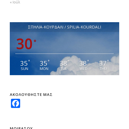
« Ιούλ
ΣΠΗΛΙΑ-ΚΟΥΡΔΑΛΙ / SPILIA-KOURDALI
30
°
35
35
38
38
37
°
°
°
°
°
SUN
MON
TUE
WED
THU
ΑΚΟΛΟΥΘΗΣΤΕ ΜΑΣ
Facebook
ΜΟΙΡΑΣΟΥ