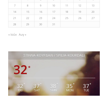
7
8
9
10
11
12
13
14
15
16
17
18
19
20
21
22
23
24
25
26
27
28
29
30
31
« Ιούν
Αυγ »
ΣΠΗΛΙΑ-ΚΟΥΡΔΑΛΙ / SPILIA-KOURDALI
32
°
32
37
38
35
37
°
°
°
°
°
FRI
SAT
SUN
MON
TUE