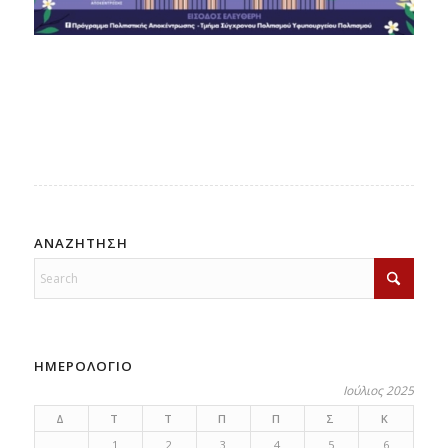
ΑΝΑΖΗΤΗΣΗ
ΗΜΕΡΟΛΟΓΙΟ
Ιούλιος 2025
Δ
Τ
Τ
Π
Π
Σ
Κ
1
2
3
4
5
6