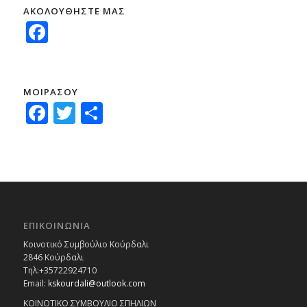
ΑΚΟΛΟΥΘΗΣΤΕ ΜΑΣ
Facebook
ΜΟΙΡΑΣΟΥ
Facebook
Twitter
Μοιραστείτε
ΕΠΙΚΟΙΝΩΝΙΑ
Κοινοτικό Συμβούλιο Κούρδαλι
2846 Κούρδαλι
Τηλ:+35722924710
Email:
kskourdali@outlook.com
ΚΟΙΝΟΤΙΚΟ ΣΥΜΒΟΥΛΙΟ ΣΠΗΛΙΩΝ