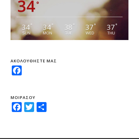
34
°
34
34
38
37
37
°
°
°
°
°
SUN
MON
TUE
WED
THU
ΑΚΟΛΟΥΘΗΣΤΕ ΜΑΣ
Facebook
ΜΟΙΡΑΣΟΥ
Facebook
Twitter
Μοιραστείτε