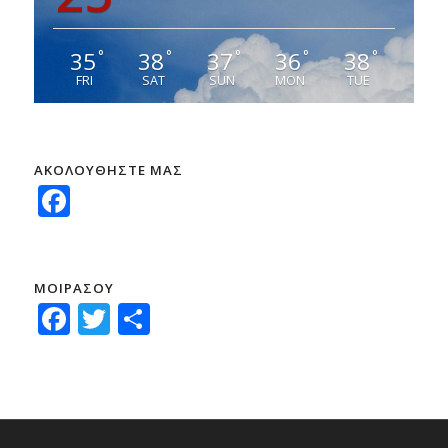
35
38
37
36
38
°
°
°
°
°
FRI
SAT
SUN
MON
TUE
ΑΚΟΛΟΥΘΗΣΤΕ ΜΑΣ
Facebook
ΜΟΙΡΑΣΟΥ
Facebook
Twitter
Μοιραστείτε