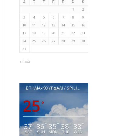
Δ
Τ
Τ
Π
Π
Σ
Κ
1
2
3
4
5
6
7
8
9
10
11
12
13
14
15
16
17
18
19
20
21
22
23
24
25
26
27
28
29
30
31
« Ιούλ
ΣΠΗΛΙΑ-ΚΟΥΡΔΑΛΙ / SPILIA-KOURDALI
25
°
37
36
35
38
38
°
°
°
°
°
SAT
SUN
MON
TUE
WED