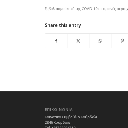
Εμβολιασμοί κατά της COVID-19 σε ορεινές περιο
Share this entry
ΕΠΙΚΟΙΝΩΝΙΑ
Κοινοτικό Συμβούλιο Κούρδαλι
2846 Κούρδαλι
Τηλ:+35722924710