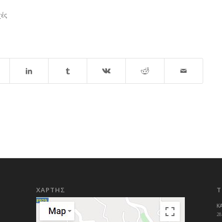
χές
ΧΑΡΤΗΣ
Τ
Κ
28