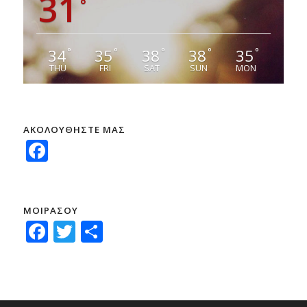
31
°
34
35
38
38
35
°
°
°
°
°
THU
FRI
SAT
SUN
MON
ΑΚΟΛΟΥΘΗΣΤΕ ΜΑΣ
Facebook
ΜΟΙΡΑΣΟΥ
Facebook
Twitter
Μοιραστείτε