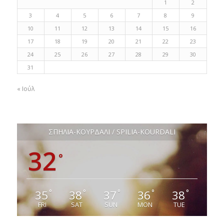
1
2
3
4
5
6
7
8
9
10
11
12
13
14
15
16
17
18
19
20
21
22
23
24
25
26
27
28
29
30
31
« Ιούλ
ΣΠΗΛΙΑ-ΚΟΥΡΔΑΛΙ / SPILIA-KOURDALI
32
°
35
38
37
36
38
°
°
°
°
°
FRI
SAT
SUN
MON
TUE