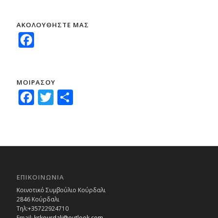
ΑΚΟΛΟΥΘΗΣΤΕ ΜΑΣ
Facebook
ΜΟΙΡΑΣΟΥ
Facebook
Twitter
Μοιραστείτε
ΕΠΙΚΟΙΝΩΝΙΑ
Κοινοτικό Συμβούλιο Κούρδαλι
2846 Κούρδαλι
Τηλ:+35722924710
Email:
kskourdali@outlook.com