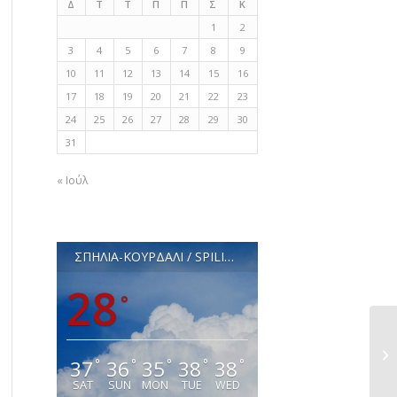
Δ
Τ
Τ
Π
Π
Σ
Κ
1
2
3
4
5
6
7
8
9
10
11
12
13
14
15
16
17
18
19
20
21
22
23
24
25
26
27
28
29
30
31
« Ιούλ
ΣΠΗΛΙΑ-ΚΟΥΡΔΑΛΙ / SPILIA-KOURDALI
28
°
Αν
37
36
35
38
38
°
°
°
°
°
SAT
SUN
MON
TUE
WED