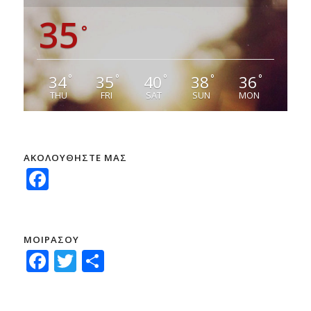
35
°
34
35
40
38
36
°
°
°
°
°
THU
FRI
SAT
SUN
MON
ΑΚΟΛΟΥΘΗΣΤΕ ΜΑΣ
Facebook
ΜΟΙΡΑΣΟΥ
Facebook
Twitter
Μοιραστείτε