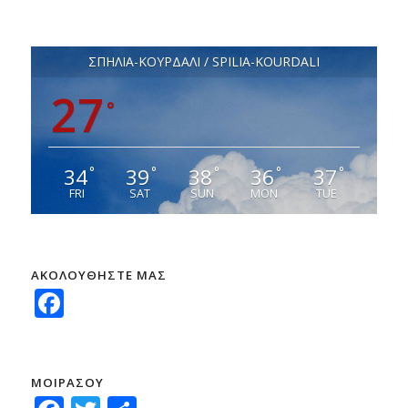
ΣΠΗΛΙΑ-ΚΟΥΡΔΑΛΙ / SPILIA-KOURDALI
27
°
34
39
38
36
37
°
°
°
°
°
FRI
SAT
SUN
MON
TUE
ΑΚΟΛΟΥΘΗΣΤΕ ΜΑΣ
Facebook
ΜΟΙΡΑΣΟΥ